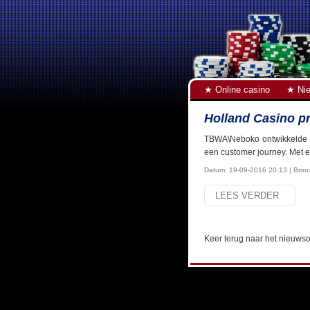
Online casino
Ni
Holland Casino pr
TBWA\Neboko ontwikkelde 
een customer journey. Met een
Datum:
19-09-2016 20:13
| Bron
LEES VERDER
Keer terug naar het nieuwso