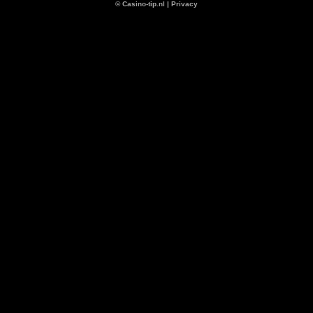
©
Casino-tip.nl
|
Privacy