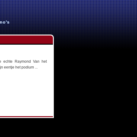
no's
ige echte Raymond Van het
n eentje het podium ...