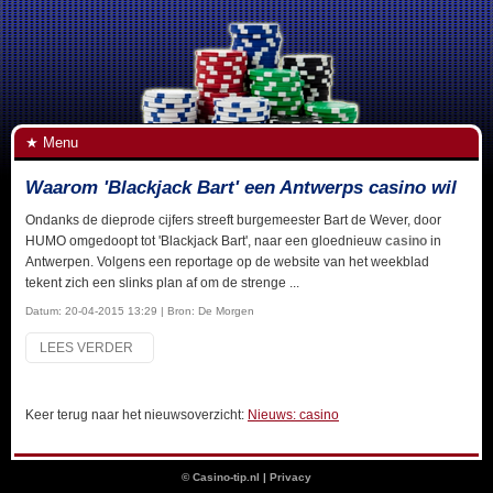
Menu
Waarom 'Blackjack Bart' een Antwerps casino wil
Ondanks de dieprode cijfers streeft burgemeester Bart de Wever, door
HUMO omgedoopt tot 'Blackjack Bart', naar een gloednieuw
casino
in
Antwerpen. Volgens een reportage op de website van het weekblad
tekent zich een slinks plan af om de strenge ...
Datum:
20-04-2015 13:29
| Bron: De Morgen
LEES VERDER
Keer terug naar het nieuwsoverzicht:
Nieuws: casino
©
Casino-tip.nl
|
Privacy