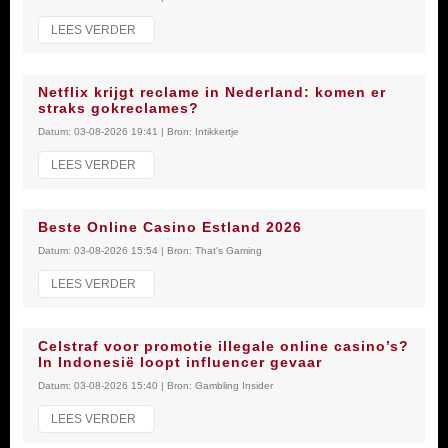
LEES VERDER
Netflix krijgt reclame in Nederland: komen er
straks gokreclames?
Datum:
03-08-2026 19:41
| Bron:
Intikkertje
LEES VERDER
Beste Online Casino Estland 2026
Datum:
03-08-2026 15:54
| Bron:
That's Gaming
LEES VERDER
Celstraf voor promotie illegale online casino’s?
In Indonesië loopt influencer gevaar
Datum:
03-08-2026 15:40
| Bron:
Gambling Insider
LEES VERDER