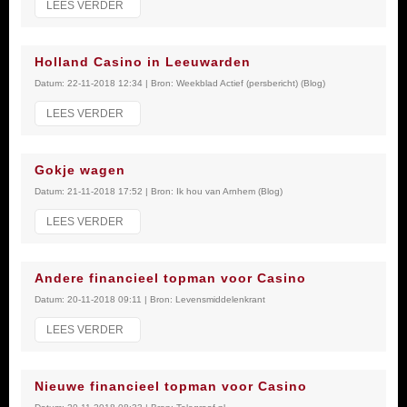
LEES VERDER
Holland Casino in Leeuwarden
Datum:
22-11-2018 12:34
| Bron:
Weekblad Actief (persbericht) (Blog)
LEES VERDER
Gokje wagen
Datum:
21-11-2018 17:52
| Bron:
Ik hou van Arnhem (Blog)
LEES VERDER
Andere financieel topman voor Casino
Datum:
20-11-2018 09:11
| Bron:
Levensmiddelenkrant
LEES VERDER
Nieuwe financieel topman voor Casino