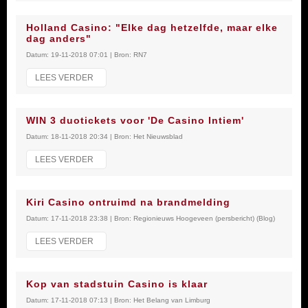
Holland Casino: "Elke dag hetzelfde, maar elke
dag anders"
Datum:
19-11-2018 07:01
| Bron:
RN7
LEES VERDER
WIN 3 duotickets voor 'De Casino Intiem'
Datum:
18-11-2018 20:34
| Bron:
Het Nieuwsblad
LEES VERDER
Kiri Casino ontruimd na brandmelding
Datum:
17-11-2018 23:38
| Bron:
Regionieuws Hoogeveen (persbericht) (Blog)
LEES VERDER
Kop van stadstuin Casino is klaar
Datum:
17-11-2018 07:13
| Bron:
Het Belang van Limburg