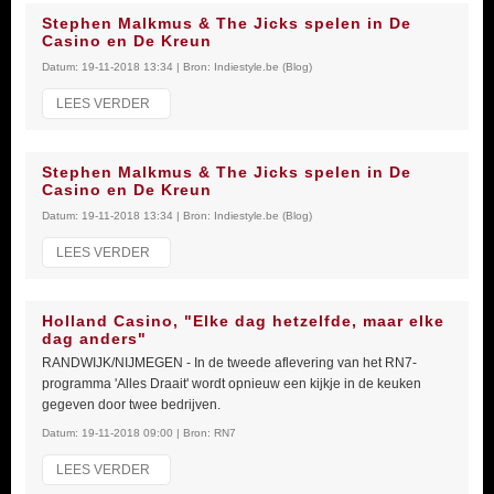
Stephen Malkmus & The Jicks spelen in De
Casino en De Kreun
Datum:
19-11-2018 13:34
| Bron:
Indiestyle.be (Blog)
LEES VERDER
Stephen Malkmus & The Jicks spelen in De
Casino en De Kreun
Datum:
19-11-2018 13:34
| Bron:
Indiestyle.be (Blog)
LEES VERDER
Holland Casino, "Elke dag hetzelfde, maar elke
dag anders"
RANDWIJK/NIJMEGEN - In de tweede aflevering van het RN7-
programma 'Alles Draait' wordt opnieuw een kijkje in de keuken
gegeven door twee bedrijven.
Datum:
19-11-2018 09:00
| Bron:
RN7
LEES VERDER